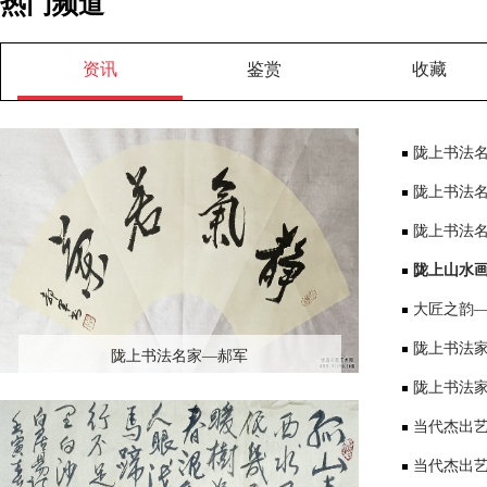
热门频道
资讯
鉴赏
收藏
陇上书法
陇上书法
陇上书法
陇上山水
大匠之韵
陇上书法
陇上书法名家—郝军
陇上书法
当代杰出
当代杰出