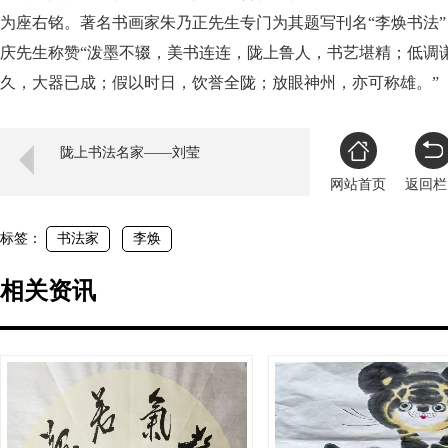
为座右铭。著名书画家朱乃正先生专门为其题写刊名“李焕书法
庆先生称赞“泼墨不辍，美书连连，陇上鲁人，书艺堪精；低调
久，大器已成；假以时日，饮誉全陇；放眼神州，亦可称雄。”
陇上书法名家——刘莹
网站首页
返回栏
标签：
书法家
李焕
相关资讯