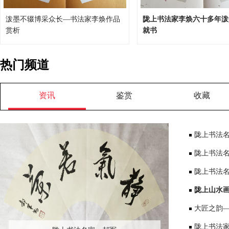
泼墨不辍博采众长—书法家李焕作品
陇上书法家李焕六十多年泼
赏析
就书
热门频道
资讯
鉴赏
收藏
陇上书法
陇上书法
陇上书法
陇上山水
大匠之韵
陇上书法